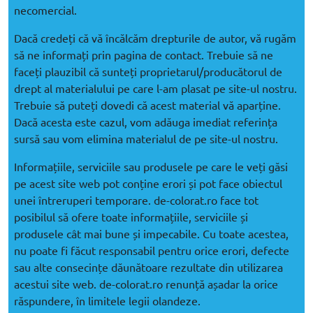
necomercial.
Dacă credeți că vă încălcăm drepturile de autor, vă rugăm
să ne informați prin pagina de contact. Trebuie să ne
faceți plauzibil că sunteți proprietarul/producătorul de
drept al materialului pe care l-am plasat pe site-ul nostru.
Trebuie să puteți dovedi că acest material vă aparține.
Dacă acesta este cazul, vom adăuga imediat referința
sursă sau vom elimina materialul de pe site-ul nostru.
Informațiile, serviciile sau produsele pe care le veți găsi
pe acest site web pot conține erori și pot face obiectul
unei întreruperi temporare. de-colorat.ro face tot
posibilul să ofere toate informațiile, serviciile și
produsele cât mai bune și impecabile. Cu toate acestea,
nu poate fi făcut responsabil pentru orice erori, defecte
sau alte consecințe dăunătoare rezultate din utilizarea
acestui site web. de-colorat.ro renunță așadar la orice
răspundere, în limitele legii olandeze.