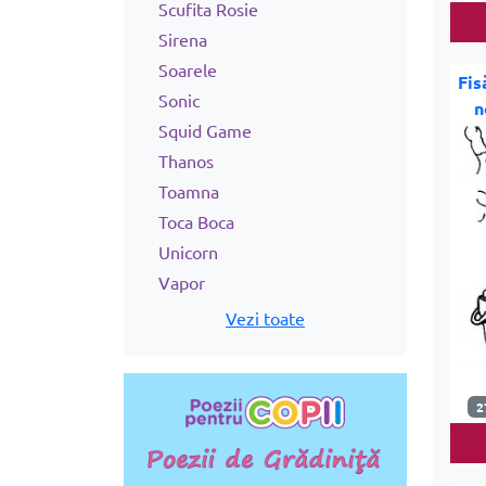
Scufita Rosie
Sirena
Soarele
Fis
Sonic
n
Squid Game
Thanos
Toamna
Toca Boca
Unicorn
Vapor
Vezi toate
2