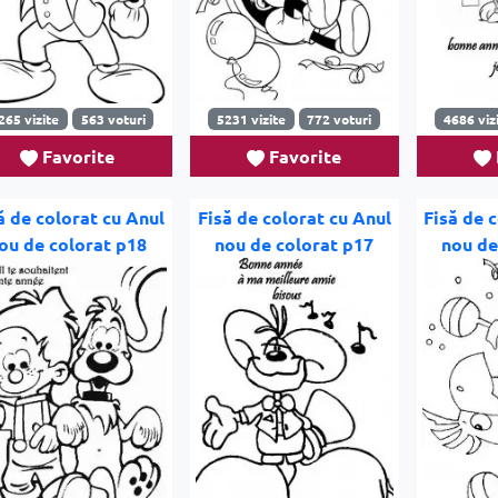
265 vizite
563 voturi
5231 vizite
772 voturi
4686 viz
Favorite
Favorite
ă de colorat cu Anul
Fisă de colorat cu Anul
Fisă de 
ou de colorat p18
nou de colorat p17
nou de