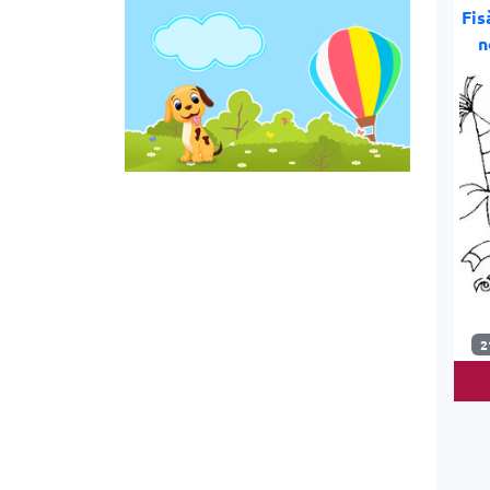
Fis
n
2