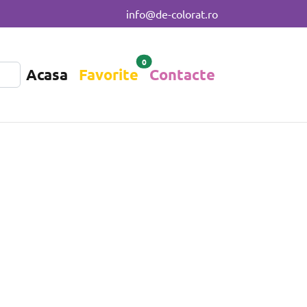
info@de-colorat.ro
0
Acasa
Favorite
Contacte