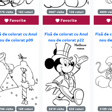
175 vizite
162 voturi
4067 vizite
126 voturi
4059 viz
Favorite
Favorite
ă de colorat cu Anul
Fisă de colorat cu Anul
Fisă de 
ou de colorat p09
nou de colorat p22
nou de
786 vizite
169 voturi
3519 vizite
535 voturi
3189 viz