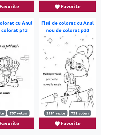
Favorite
Favorite
colorat cu Anul
Fisă de colorat cu Anul
 colorat p13
nou de colorat p20
ite
707 voturi
2191 vizite
731 voturi
Favorite
Favorite