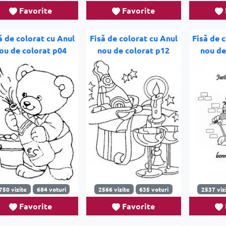
Favorite
Favorite
ă de colorat cu Anul
Fisă de colorat cu Anul
Fisă de 
ou de colorat p04
nou de colorat p12
nou de
750 vizite
684 voturi
2566 vizite
635 voturi
2537 viz
Favorite
Favorite