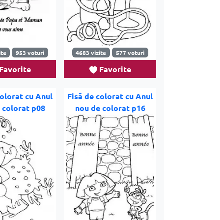
ite
953 voturi
4683 vizite
577 voturi
Favorite
Favorite
colorat cu Anul
Fisă de colorat cu Anul
 colorat p08
nou de colorat p16