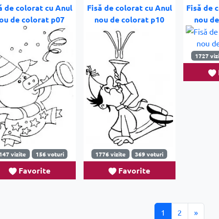
ă de colorat cu Anul
Fisă de colorat cu Anul
Fisă de 
ou de colorat p07
nou de colorat p10
nou de
1727 viz
147 vizite
156 voturi
1776 vizite
369 voturi
Favorite
Favorite
1
2
»