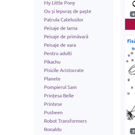
My Little Pony
Ou și Iepuraș de paște
4
Patrula Catelusilor
Peisaje de Iarna
Peisaje de primăvară
Fis
Peisaje de vara
n
Pentru adulti
Pikachu
Pisicile Aristocrate
Planete
Pompierul Sam
Prințesa Belle
Printese
Pusheen
Robot Transformers
Ronaldo
3