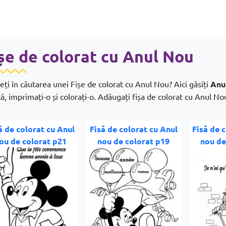
șe de colorat cu Anul Nou
eți în căutarea unei Fișe de colorat cu Anul Nou? Aici găsiți
Anu
tă, imprimați-o și colorați-o. Adăugați fișa de colorat cu Anul Nou 
ă de colorat cu Anul
Fisă de colorat cu Anul
Fisă de 
ou de colorat p21
nou de colorat p19
nou de