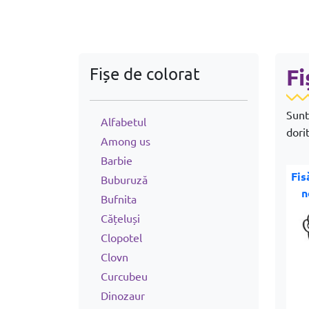
Fișe de colorat
Fi
Sunt
Alfabetul
dori
Among us
Barbie
Fis
Buburuză
n
Bufnita
Cățeluși
Clopotel
Clovn
Curcubeu
Dinozaur