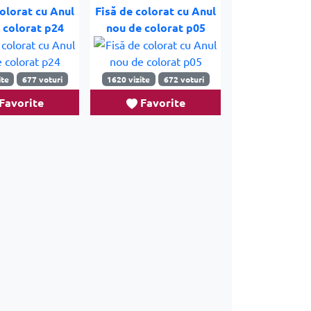
colorat cu Anul
Fisă de colorat cu Anul
 colorat p24
nou de colorat p05
ite
677 voturi
1620 vizite
672 voturi
Favorite
Favorite