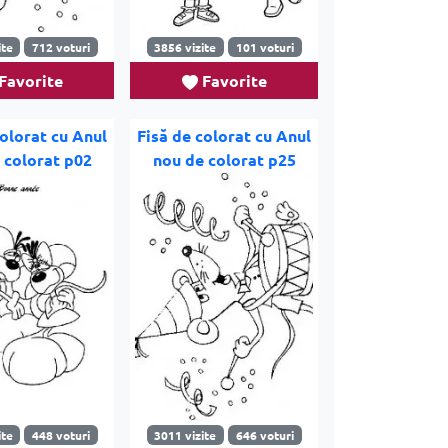
ite
712 voturi
3856 vizite
101 voturi
Favorite
Favorite
colorat cu Anul
Fisă de colorat cu Anul
 colorat p02
nou de colorat p25
ite
448 voturi
3011 vizite
646 voturi