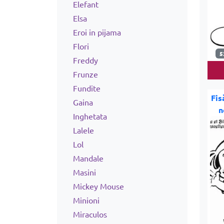
Elefant
Elsa
Eroi in pijama
Flori
5
Freddy
Frunze
Fundite
Fis
Gaina
n
Inghetata
Lalele
Lol
Mandale
Masini
Mickey Mouse
Minioni
Miraculos