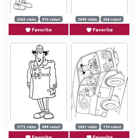
3263 vizite
910 voturi
2945 vizite
356 voturi
Favorite
Favorite
2772 vizite
899 voturi
2551 vizite
174 voturi
Favorite
Favorite