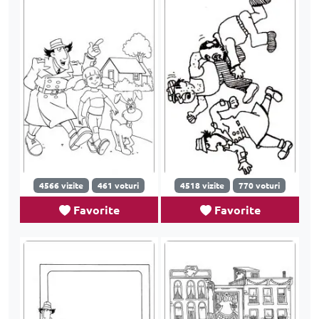
4566 vizite
461 voturi
4518 vizite
770 voturi
Favorite
Favorite