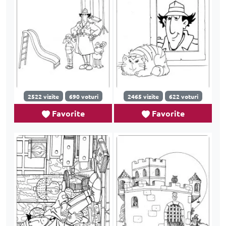
2522 vizite
690 voturi
2465 vizite
622 voturi
Favorite
Favorite