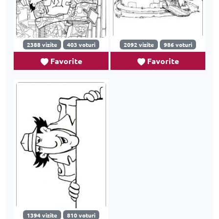
2388 vizite
403 voturi
2092 vizite
986 voturi
Favorite
Favorite
1394 vizite
810 voturi