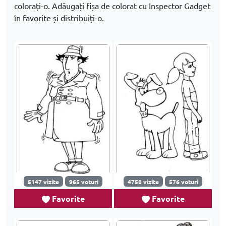
colorați-o. Adăugați fișa de colorat cu Inspector Gadget
în favorite și distribuiți-o.
5147 vizite
965 voturi
4758 vizite
576 voturi
Favorite
Favorite