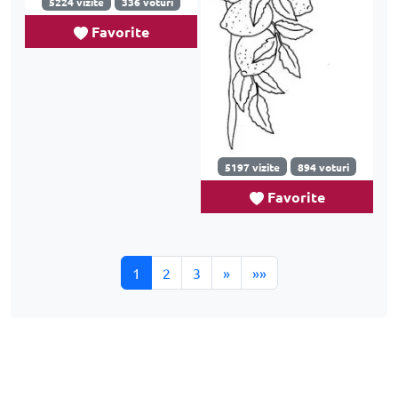
5224 vizite
336 voturi
Favorite
5197 vizite
894 voturi
Favorite
1
2
3
»
»»