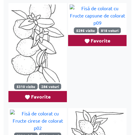
5295 vizite
818 voturi
Favorite
5310 vizite
286 voturi
Favorite