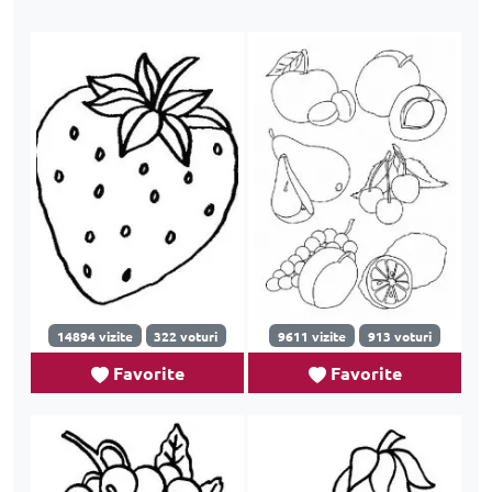
14894 vizite
322 voturi
9611 vizite
913 voturi
Favorite
Favorite