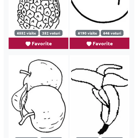
6552 vizite
352 voturi
6190 vizite
646 voturi
Favorite
Favorite