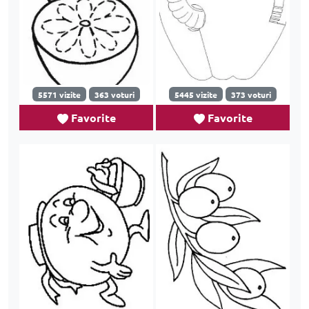
5571 vizite
363 voturi
5445 vizite
373 voturi
Favorite
Favorite