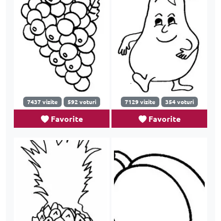
7437 vizite
592 voturi
7129 vizite
354 voturi
Favorite
Favorite