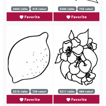
5404 vizite
418 voturi
5385 vizite
735 voturi
Favorite
Favorite
5315 vizite
739 voturi
5311 vizite
684 voturi
Favorite
Favorite