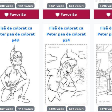
900 vizite
141 voturi
3861 vizite
623 voturi
3596 viz
Favorite
Favorite
Fisă de colorat cu
Fisă de colorat cu
Fisă d
ter pan de colorat
Peter pan de colorat
Peter p
p48
p24
467 vizite
115 voturi
3425 vizite
602 voturi
3370 viz