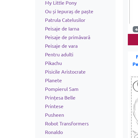
My Little Pony
Ou și Iepuraș de paște
Patrula Catelusilor
Peisaje de Iarna
4
Peisaje de primăvară
Peisaje de vara
Pentru adulti
Pikachu
Pe
Pisicile Aristocrate
Planete
Pompierul Sam
Prințesa Belle
Printese
Pusheen
Robot Transformers
Ronaldo