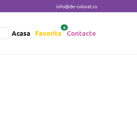
info@de-colorat.ro
0
Acasa
Favorite
Contacte