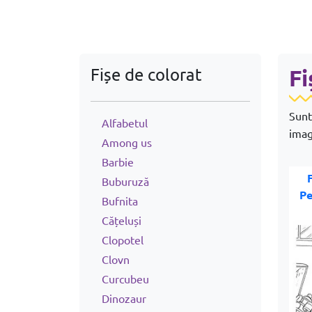
Fișe de colorat
Fi
Sunt
Alfabetul
imag
Among us
Barbie
Buburuză
Pe
Bufnita
Cățeluși
Clopotel
Clovn
Curcubeu
Dinozaur