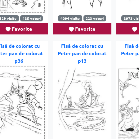
129 vizite
135 voturi
4094 vizite
223 voturi
3973 viz
Favorite
Favorite
Fisă de colorat cu
Fisă de colorat cu
Fisă d
ter pan de colorat
Peter pan de colorat
Peter p
p36
p13