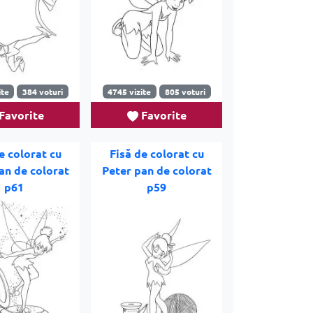
ite
384 voturi
4745 vizite
805 voturi
Favorite
Favorite
e colorat cu
Fisă de colorat cu
an de colorat
Peter pan de colorat
p61
p59