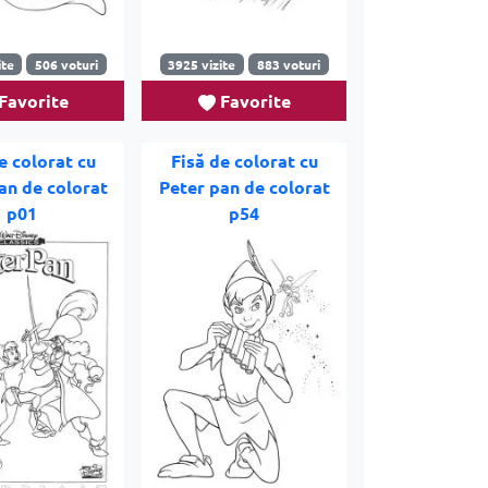
ite
506 voturi
3925 vizite
883 voturi
Favorite
Favorite
e colorat cu
Fisă de colorat cu
an de colorat
Peter pan de colorat
p01
p54