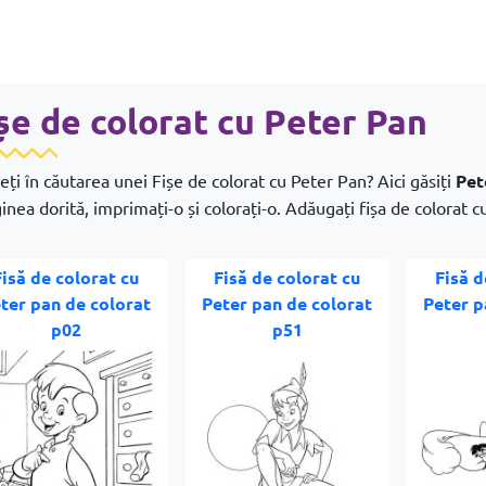
șe de colorat cu Peter Pan
eți în căutarea unei Fișe de colorat cu Peter Pan? Aici găsiți
Pet
inea dorită, imprimați-o și colorați-o. Adăugați fișa de colorat cu 
Fisă de colorat cu
Fisă de colorat cu
Fisă d
ter pan de colorat
Peter pan de colorat
Peter p
p02
p51