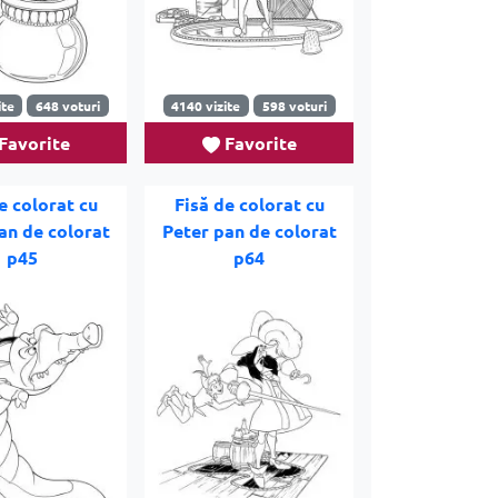
ite
648 voturi
4140 vizite
598 voturi
Favorite
Favorite
e colorat cu
Fisă de colorat cu
an de colorat
Peter pan de colorat
p45
p64