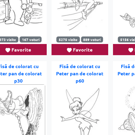
373 vizite
167 voturi
5275 vizite
889 voturi
5156 viz
Favorite
Favorite
Fisă de colorat cu
Fisă de colorat cu
Fisă d
ter pan de colorat
Peter pan de colorat
Peter p
p30
p60