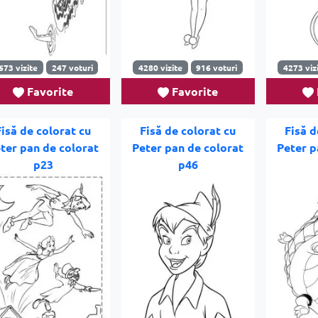
673 vizite
247 voturi
4280 vizite
916 voturi
4273 viz
Favorite
Favorite
Fisă de colorat cu
Fisă de colorat cu
Fisă d
ter pan de colorat
Peter pan de colorat
Peter p
p23
p46