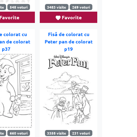
ite
548 voturi
3483 vizite
269 voturi
Favorite
Favorite
e colorat cu
Fisă de colorat cu
an de colorat
Peter pan de colorat
p37
p19
ite
660 voturi
3358 vizite
231 voturi