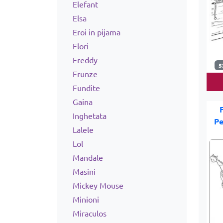
Elefant
Elsa
Eroi in pijama
Flori
Freddy
5
Frunze
Fundite
Gaina
Inghetata
Pe
Lalele
Lol
Mandale
Masini
Mickey Mouse
Minioni
Miraculos