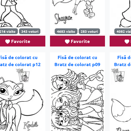
216 vizite
343 voturi
4683 vizite
283 voturi
4082 viz
Favorite
Favorite
Fisă de colorat cu
Fisă de colorat cu
Fisă d
atz de colorat p12
Bratz de colorat p09
Bratz d