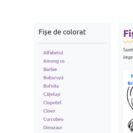
Fișe de colorat
Fi
Sunt
Alfabetul
impri
Among us
Barbie
Buburuză
Br
Bufnita
Cățeluși
Clopotel
Clovn
Curcubeu
Dinozaur