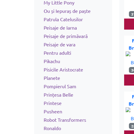
My Little Pony
Ou și Iepuraș de paște
3
Patrula Catelusilor
Peisaje de Iarna
Peisaje de primăvară
Peisaje de vara
Br
Pentru adulti
Pikachu
Pisicile Aristocrate
3
Planete
Pompierul Sam
Prințesa Belle
Printese
Br
Pusheen
Robot Transformers
2
Ronaldo