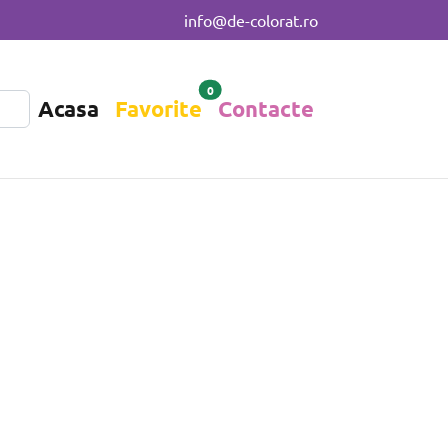
info@de-colorat.ro
0
Acasa
Favorite
Contacte