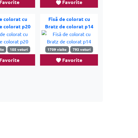
Favorite
Favorite
e colorat cu
Fisă de colorat cu
e colorat p20
Bratz de colorat p14
ite
155 voturi
1709 vizite
793 voturi
Favorite
Favorite