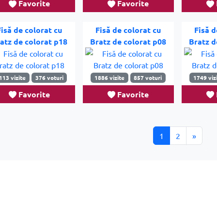
Favorite
Favorite
Fisă de colorat cu
Fisă de colorat cu
Fisă d
atz de colorat p18
Bratz de colorat p08
Bratz d
113 vizite
376 voturi
1886 vizite
857 voturi
1749 viz
Favorite
Favorite
1
2
»