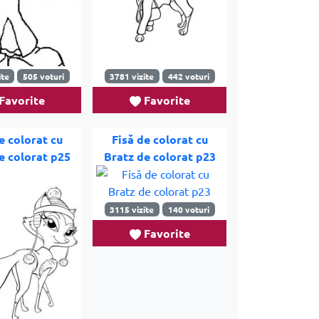
ite
505 voturi
3781 vizite
442 voturi
Favorite
Favorite
e colorat cu
Fisă de colorat cu
e colorat p25
Bratz de colorat p23
3115 vizite
140 voturi
Favorite