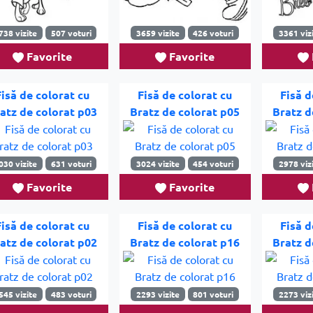
738 vizite
507 voturi
3659 vizite
426 voturi
3361 viz
Favorite
Favorite
Fisă de colorat cu
Fisă de colorat cu
Fisă d
atz de colorat p03
Bratz de colorat p05
Bratz d
030 vizite
631 voturi
3024 vizite
454 voturi
2978 viz
Favorite
Favorite
Fisă de colorat cu
Fisă de colorat cu
Fisă d
atz de colorat p02
Bratz de colorat p16
Bratz d
545 vizite
483 voturi
2293 vizite
801 voturi
2273 viz