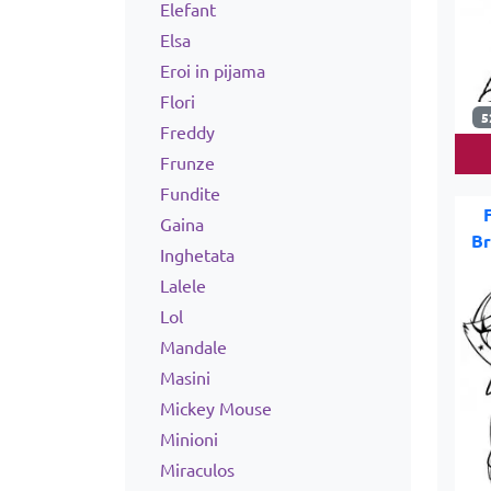
Elefant
Elsa
Eroi in pijama
Flori
5
Freddy
Frunze
Fundite
Gaina
Br
Inghetata
Lalele
Lol
Mandale
Masini
Mickey Mouse
Minioni
Miraculos