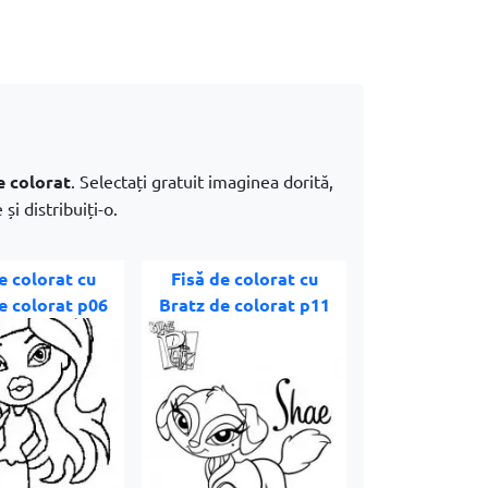
e colorat
. Selectați gratuit imaginea dorită,
și distribuiți-o.
e colorat cu
Fisă de colorat cu
e colorat p06
Bratz de colorat p11