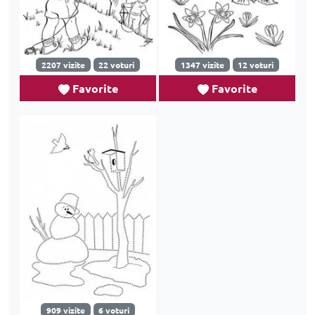
2207 vizite
22 voturi
1347 vizite
12 voturi
Favorite
Favorite
909 vizite
6 voturi