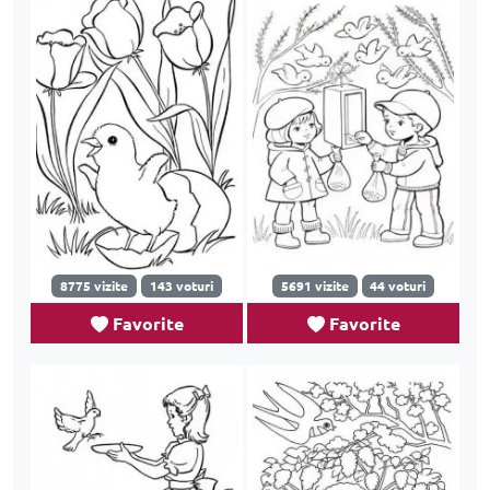
8775 vizite
143 voturi
5691 vizite
44 voturi
Favorite
Favorite