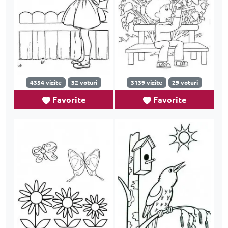
4354 vizite
32 voturi
3139 vizite
29 voturi
Favorite
Favorite