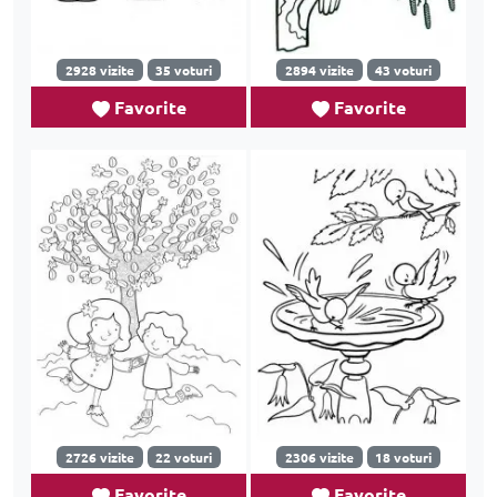
2928 vizite
35 voturi
2894 vizite
43 voturi
Favorite
Favorite
2726 vizite
22 voturi
2306 vizite
18 voturi
Favorite
Favorite