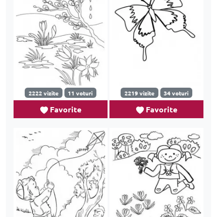
2222 vizite
11 voturi
2219 vizite
34 voturi
Favorite
Favorite