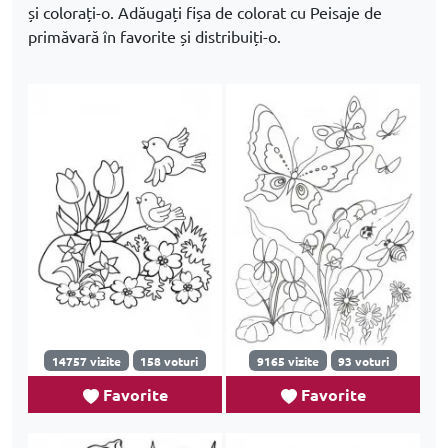
și colorați-o. Adăugați fișa de colorat cu Peisaje de
primăvară în favorite și distribuiți-o.
14757 vizite
158 voturi
9165 vizite
93 voturi
Favorite
Favorite