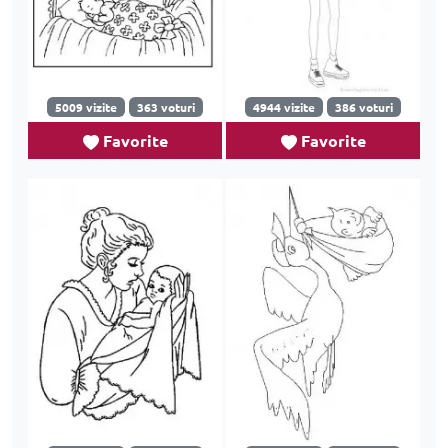
5009 vizite
363 voturi
4944 vizite
386 voturi
Favorite
Favorite