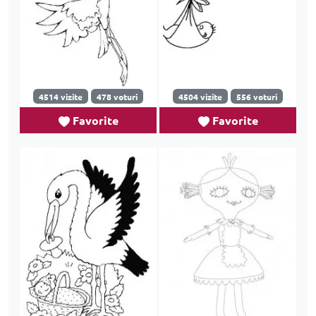
4514 vizite
478 voturi
4504 vizite
556 voturi
Favorite
Favorite