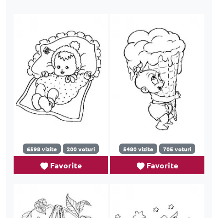
6598 vizite
200 voturi
5480 vizite
705 voturi
Favorite
Favorite