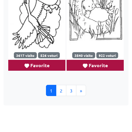
3617 vizite
526 voturi
3540 vizite
922 voturi
Favorite
Favorite
1
2
3
»