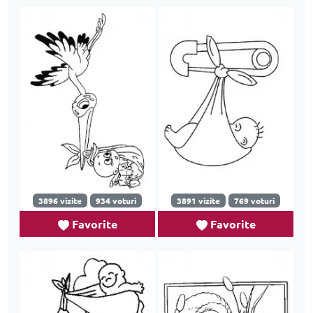
3896 vizite
934 voturi
3891 vizite
769 voturi
Favorite
Favorite