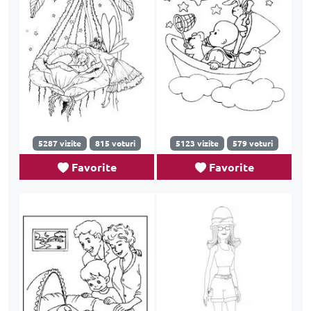
5287 vizite
815 voturi
5123 vizite
579 voturi
Favorite
Favorite