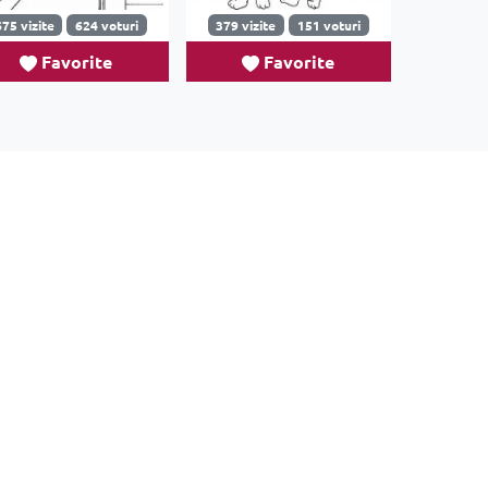
675 vizite
624 voturi
379 vizite
151 voturi
Favorite
Favorite