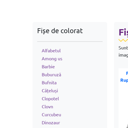
Fișe de colorat
Fi
Sunt
Alfabetul
imag
Among us
Barbie
Buburuză
Rup
Bufnita
Cățeluși
Clopotel
Clovn
Curcubeu
Dinozaur