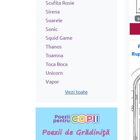
Scufita Rosie
Sirena
2
Soarele
Sonic
Squid Game
Thanos
Rup
Toamna
Toca Boca
Unicorn
Vapor
Vezi toate