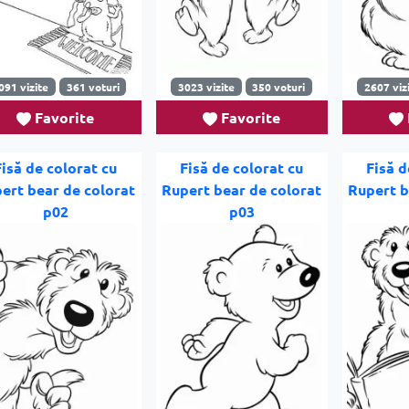
091 vizite
361 voturi
3023 vizite
350 voturi
2607 viz
Favorite
Favorite
Fisă de colorat cu
Fisă de colorat cu
Fisă d
ert bear de colorat
Rupert bear de colorat
Rupert b
p02
p03