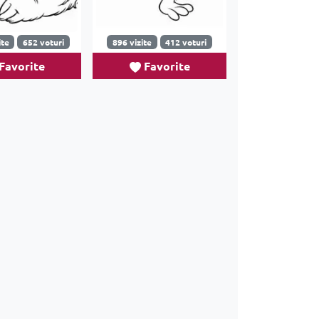
ite
652 voturi
896 vizite
412 voturi
Favorite
Favorite