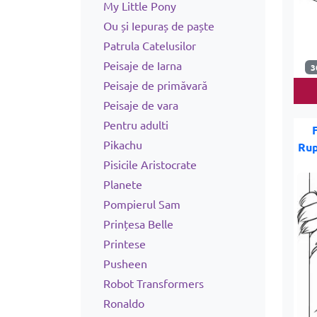
My Little Pony
Ou și Iepuraș de paște
Patrula Catelusilor
Peisaje de Iarna
3
Peisaje de primăvară
Peisaje de vara
Pentru adulti
Pikachu
Rup
Pisicile Aristocrate
Planete
Pompierul Sam
Prințesa Belle
Printese
Pusheen
Robot Transformers
Ronaldo