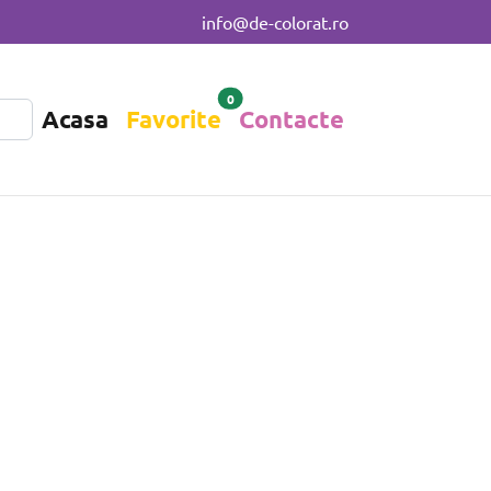
info@de-colorat.ro
0
Acasa
Favorite
Contacte