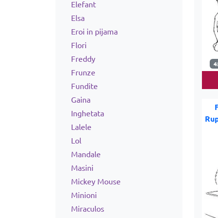
Elefant
Elsa
Eroi in pijama
Flori
Freddy
4
Frunze
Fundite
Gaina
Inghetata
Rup
Lalele
Lol
Mandale
Masini
Mickey Mouse
Minioni
Miraculos