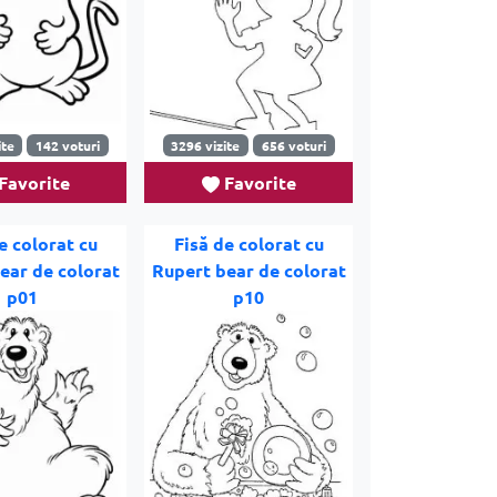
ite
142 voturi
3296 vizite
656 voturi
Favorite
Favorite
e colorat cu
Fisă de colorat cu
ear de colorat
Rupert bear de colorat
p01
p10