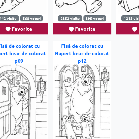
442 vizite
568 voturi
2352 vizite
395 voturi
1215 viz
Favorite
Favorite
Fisă de colorat cu
Fisă de colorat cu
ert bear de colorat
Rupert bear de colorat
p09
p12