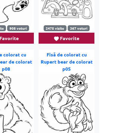
ite
908 voturi
2475 vizite
367 voturi
Favorite
Favorite
e colorat cu
Fisă de colorat cu
ear de colorat
Rupert bear de colorat
p08
p05