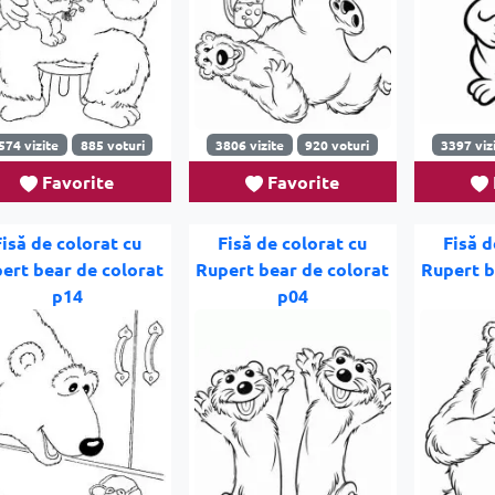
574 vizite
885 voturi
3806 vizite
920 voturi
3397 viz
Favorite
Favorite
Fisă de colorat cu
Fisă de colorat cu
Fisă d
ert bear de colorat
Rupert bear de colorat
Rupert b
p14
p04