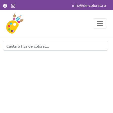
info@de-colorat.ro