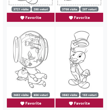
3721 vizite
285 voturi
3708 vizite
207 voturi
Favorite
Favorite
3652 vizite
656 voturi
3562 vizite
153 voturi
Favorite
Favorite