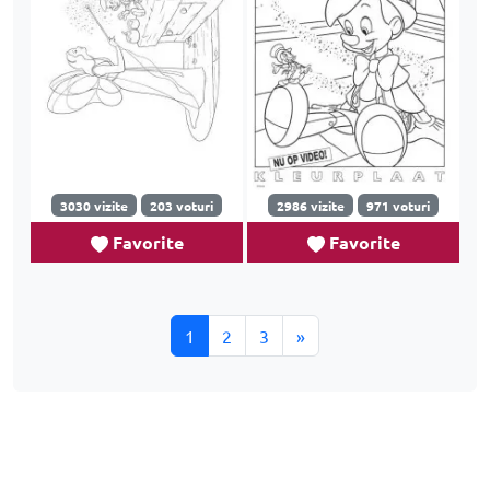
3030 vizite
203 voturi
2986 vizite
971 voturi
Favorite
Favorite
1
2
3
»