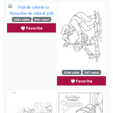
3252 vizite
542 voturi
Favorite
3156 vizite
307 voturi
Favorite