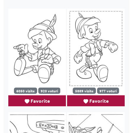
6050 vizite
920 voturi
5889 vizite
977 voturi
Favorite
Favorite