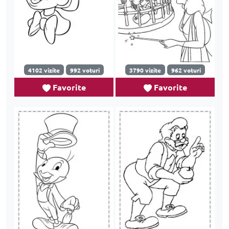
4102 vizite
992 voturi
3790 vizite
962 voturi
Favorite
Favorite