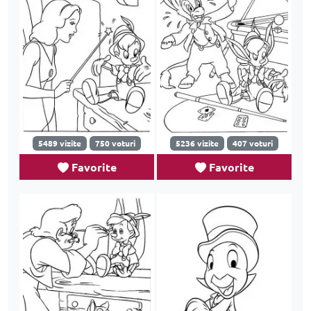
5489 vizite
750 voturi
5236 vizite
407 voturi
Favorite
Favorite