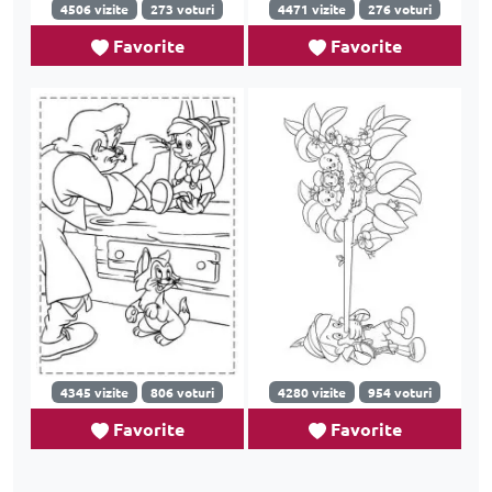
4506 vizite
273 voturi
4471 vizite
276 voturi
Favorite
Favorite
4345 vizite
806 voturi
4280 vizite
954 voturi
Favorite
Favorite