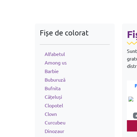
Fișe de colorat
Fi
Sunt
Alfabetul
grat
Among us
distr
Barbie
Buburuză
Bufnita
Cățeluși
Clopotel
Clovn
Curcubeu
Dinozaur