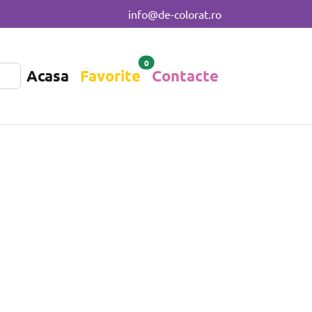
info@de-colorat.ro
0
Acasa
Favorite
Contacte