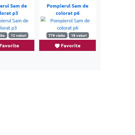
erul Sam de
Pompierul Sam de
lorat p3
colorat p6
ite
12 voturi
779 vizite
18 voturi
Favorite
Favorite