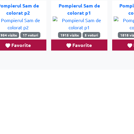
Pompierul Sam de
Pompierul Sam de
Pompi
colorat p2
colorat p1
co
1954 vizite
17 voturi
1915 vizite
5 voturi
1818 viz
Favorite
Favorite