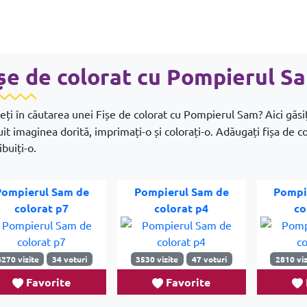
șe de colorat cu Pompierul S
eți în căutarea unei Fișe de colorat cu Pompierul Sam? Aici găsi
uit imaginea dorită, imprimați-o și colorați-o. Adăugați fișa de c
ibuiți-o.
Pompierul Sam de
Pompierul Sam de
Pompi
colorat p7
colorat p4
co
4270 vizite
34 voturi
3530 vizite
47 voturi
2810 viz
Favorite
Favorite