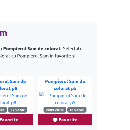
am
ți
Pompierul Sam de colorat
. Selectați
olorat cu Pompierul Sam în favorite și
erul Sam de
Pompierul Sam de
lorat p8
colorat p5
ite
27 voturi
2489 vizite
18 voturi
Favorite
Favorite