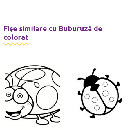
Fișe similare cu Buburuză de
colorat